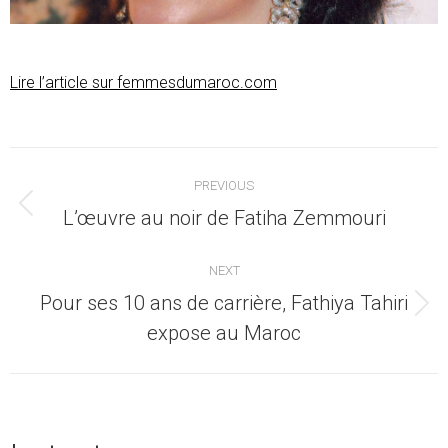
Lire l’article sur femmesdumaroc.com
Post
PREVIOUS
navigation
Previous
L’œuvre au noir de Fatiha Zemmouri
post:
NEXT
Pour ses 10 ans de carrière, Fathiya Tahiri
Next
expose au Maroc
post: