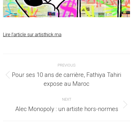
Lire l’article sur artisthick.ma
Post
PREVIOUS
navigation
Pour ses 10 ans de carrière, Fathiya Tahiri
Previous
expose au Maroc
post:
NEXT
Next
Alec Monopoly : un artiste hors-normes
post: