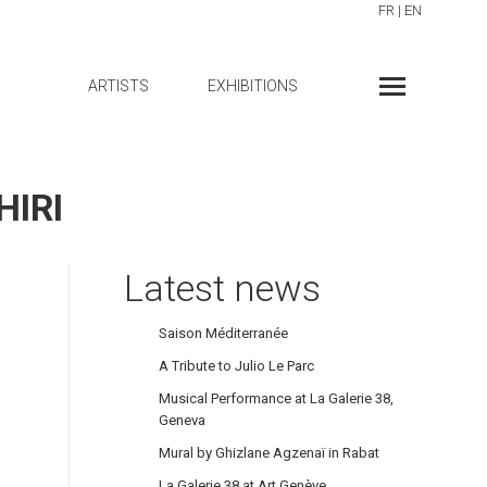
FR
|
EN
ARTISTS
EXHIBITIONS
HIRI
Latest news
Saison Méditerranée
A Tribute to Julio Le Parc
Musical Performance at La Galerie 38,
Geneva
Mural by Ghizlane Agzenaï in Rabat
La Galerie 38 at Art Genève