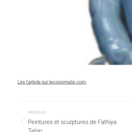
Lire l’article sur leconomiste.com
Post
PREVIOUS
navigation
Peintures et sculptures de Fathiya
Previous
Tahiri