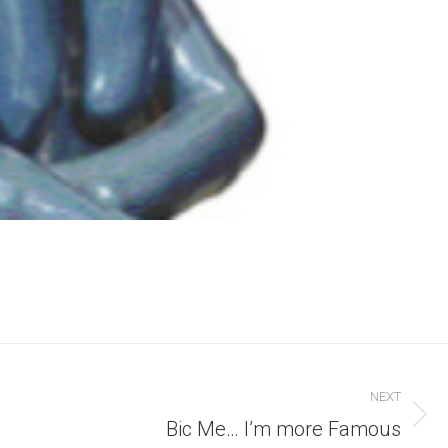
NEXT
Next
Bic Me… I’m more Famous