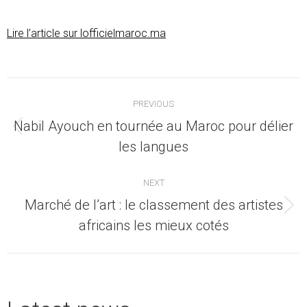
Lire l’article sur lofficielmaroc.ma
Post
PREVIOUS
navigation
Nabil Ayouch en tournée au Maroc pour délier
Previous
les langues
post:
NEXT
Marché de l’art : le classement des artistes
Next
africains les mieux cotés
post: