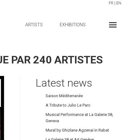
FR
|
EN
ARTISTS
EXHIBITIONS
E PAR 240 ARTISTES
Latest news
Saison Méditerranée
A Tribute to Julio Le Parc
Musical Performance at La Galerie 38,
Geneva
Mural by Ghizlane Agzenaï in Rabat
La Galerie 38 at Art Genève