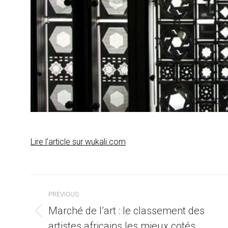
Lire l’article sur wukali.com
Post
PREVIOUS
navigation
Marché de l’art : le classement des
Previous
artistes africains les mieux cotés