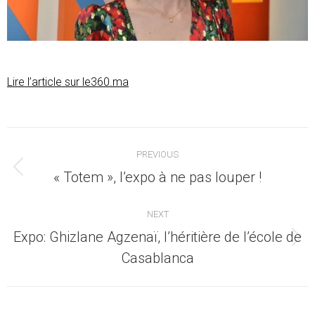
Lire l’article sur le360.ma
Post
PREVIOUS
navigation
Previous
« Totem », l’expo à ne pas louper !
post:
NEXT
Expo: Ghizlane Agzenaï, l’héritière de l’école de
Next
Casablanca
post: