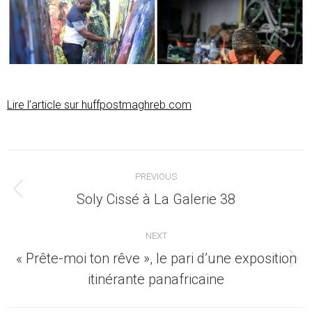
Lire l’article sur huffpostmaghreb.com
Post
PREVIOUS
navigation
Previous
Soly Cissé à La Galerie 38
post:
NEXT
« Prête-moi ton rêve », le pari d’une exposition
Next
itinérante panafricaine
post: