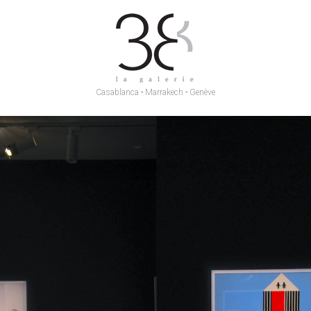
Casablanca
-
Marrakech
-
Genève