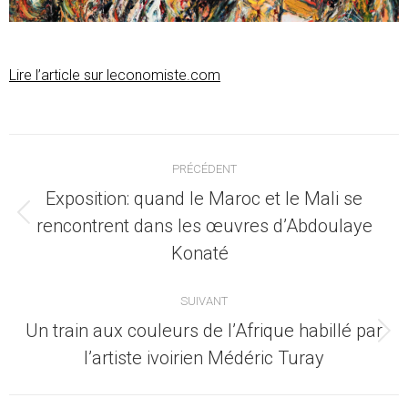
Lire l’article sur leconomiste.com
Navigation
PRÉCÉDENT
article
Exposition: quand le Maroc et le Mali se
Article
rencontrent dans les œuvres d’Abdoulaye
précédent
Konaté
:
SUIVANT
Un train aux couleurs de l’Afrique habillé par
Article
l’artiste ivoirien Médéric Turay
suivant
: