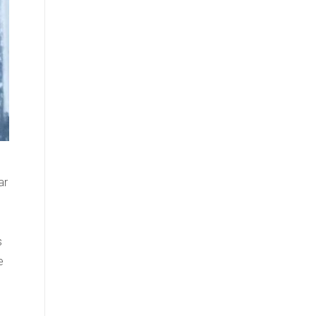
ar
s
e