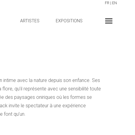
FR
|
EN
ARTISTES
EXPOSITIONS
on intime avec la nature depuis son enfance. Ses
a flore, qu’il représente avec une sensibilité toute
crée des paysages oniriques où les formes se
ack invite le spectateur à une expérience
ne font qu’un.