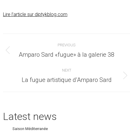
Lire l’article sur diptykblog.com
Post
PREVIOUS
navigation
Previous
Amparo Sard «fugue» à la galerie 38
post:
NEXT
Next
La fugue artistique d’Amparo Sard
post:
Latest news
Saison Méditerranée