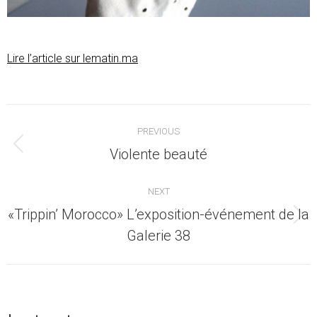
Lire l’article sur lematin.ma
Post
PREVIOUS
navigation
Previous
Violente beauté
post:
NEXT
«Trippin’ Morocco» L’exposition-événement de la
Next
Galerie 38
post: