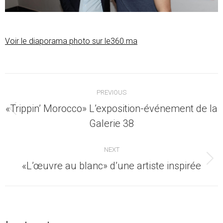
Voir le diaporama photo sur le360.ma
Post
PREVIOUS
navigation
«Trippin’ Morocco» L’exposition-événement de la
Previous
Galerie 38
post:
NEXT
Next
«L’œuvre au blanc» d’une artiste inspirée
post: