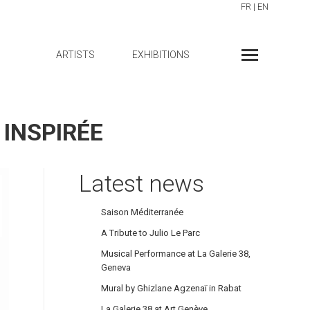
FR
|
EN
ARTISTS
EXHIBITIONS
 INSPIRÉE
Latest news
Saison Méditerranée
A Tribute to Julio Le Parc
Musical Performance at La Galerie 38,
Geneva
Mural by Ghizlane Agzenaï in Rabat
La Galerie 38 at Art Genève