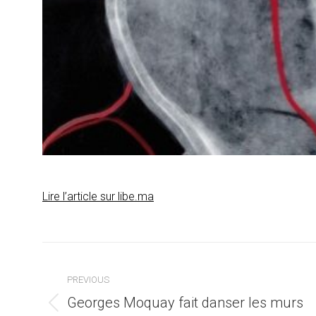
Lire l’article sur libe.ma
Post
navigation
PREVIOUS
Georges Moquay fait danser les murs
Previous