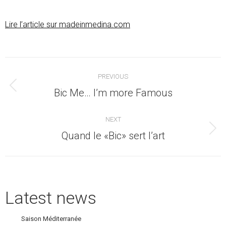
Lire l’article sur madeinmedina.com
Post
PREVIOUS
navigation
Previous
Bic Me… I’m more Famous
post:
NEXT
Next
Quand le «Bic» sert l’art
post:
Latest news
Saison Méditerranée