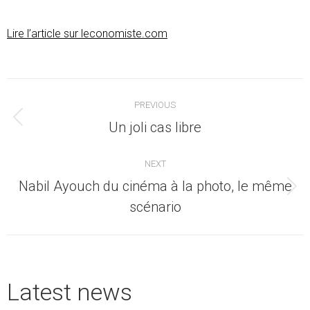
Lire l’article sur leconomiste.com
Post
PREVIOUS
navigation
Previous
Un joli cas libre
post:
NEXT
Nabil Ayouch du cinéma à la photo, le même
Next
scénario
post:
Latest news