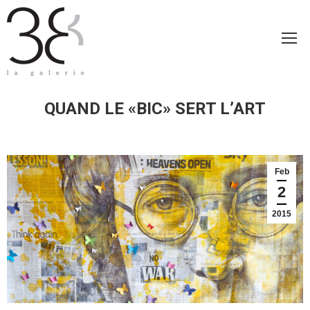
QUAND LE «BIC» SERT L’ART
Feb
2
2015