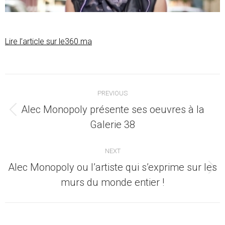
Lire l’article sur le360.ma
Post
PREVIOUS
navigation
Alec Monopoly présente ses oeuvres à la
Previous
Galerie 38
post:
NEXT
Alec Monopoly ou l’artiste qui s’exprime sur les
Next
murs du monde entier !
post: