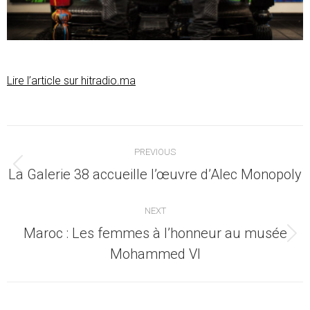
Lire l’article sur hitradio.ma
Post
PREVIOUS
navigation
Previous
La Galerie 38 accueille l’œuvre d’Alec Monopoly
post:
NEXT
Maroc : Les femmes à l’honneur au musée
Next
Mohammed VI
post: