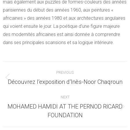
mais également aux puzzles de formes-couleurs des années
parisiennes du début des années 1960, aux peintures «
africaines » des années 1980 et aux architectures angulaires
qui voient ensuite le jour. La poétique d’une figure majeure
des modernités africaines est ainsi donnée à comprendre
dans ses principales scansions et sa logique intérieure.
Post
PREVIOUS
navigation
Previous
Découvrez l’exposition d’Inès-Noor Chaqroun
post:
NEXT
MOHAMED HAMIDI AT THE PERNOD RICARD
Next
FOUNDATION
post: