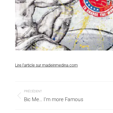
Lire l’article sur madeinmedina.com
Navigation
PRÉCÉDENT
article
Article
Bic Me… I’m more Famous
précédent
: