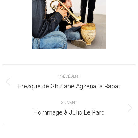
Navigation
PRÉCÉDENT
article
Article
Fresque de Ghizlane Agzenaï à Rabat
précédent
:
SUIVANT
Article
Hommage à Julio Le Parc
suivant
: