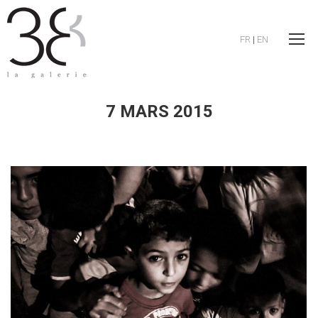
FR
|
EN
7 MARS 2015