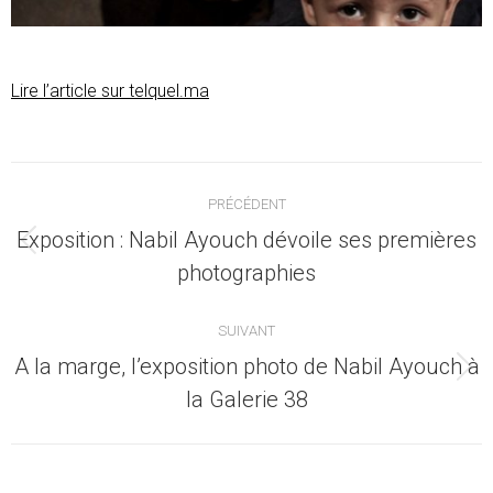
Lire l’article sur telquel.ma
Navigation
PRÉCÉDENT
article
Exposition : Nabil Ayouch dévoile ses premières
Article
photographies
précédent
:
SUIVANT
A la marge, l’exposition photo de Nabil Ayouch à
Article
la Galerie 38
suivant
: