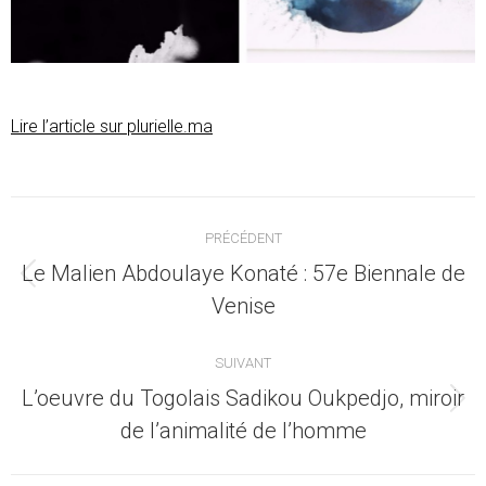
Lire l’article sur plurielle.ma
Navigation
PRÉCÉDENT
article
Le Malien Abdoulaye Konaté : 57e Biennale de
Article
Venise
précédent
:
SUIVANT
L’oeuvre du Togolais Sadikou Oukpedjo, miroir
Article
de l’animalité de l’homme
suivant
: