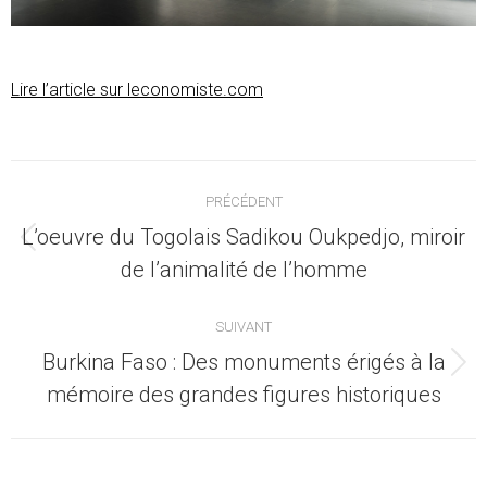
Lire l’article sur leconomiste.com
Navigation
PRÉCÉDENT
article
L’oeuvre du Togolais Sadikou Oukpedjo, miroir
Article
de l’animalité de l’homme
précédent
:
SUIVANT
Burkina Faso : Des monuments érigés à la
Article
mémoire des grandes figures historiques
suivant
: