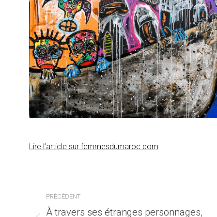
Lire l’article sur femmesdumaroc.com
Navigation
PRÉCÉDENT
article
À travers ses étranges personnages,