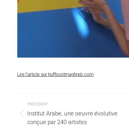
Lire l’article sur huffpostmaghreb.com
Navigation
PRÉCÉDENT
article
Institut Arabe, une oeuvre évolutive
Article
conçue par 240 artistes
précédent