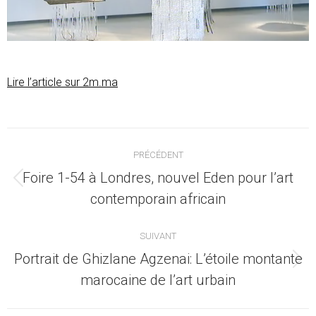
Lire l’article sur 2m.ma
Navigation
PRÉCÉDENT
article
Foire 1-54 à Londres, nouvel Eden pour l’art
Article
contemporain africain
précédent
:
SUIVANT
Portrait de Ghizlane Agzenai: L’étoile montante
Article
marocaine de l’art urbain
suivant
: