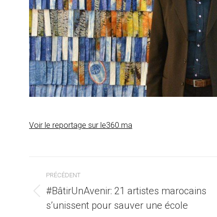
Voir le reportage sur le360.ma
Navigation
PRÉCÉDENT
article
#BâtirUnAvenir: 21 artistes marocains
Article
s’unissent pour sauver une école
précédent