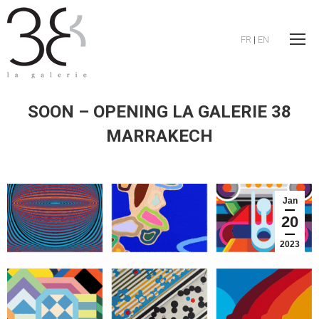
FR
|
EN
SOON – OPENING LA GALERIE 38
MARRAKECH
Jan
20
2023