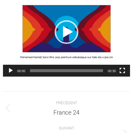
00:00
00:30
Navigation
PRÉCÉDENT
article
Article
France 24
précédent
:
SUIVANT