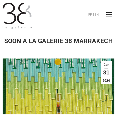
FR
|
EN
SOON A LA GALERIE 38 MARRAKECH
Jan
31
2024