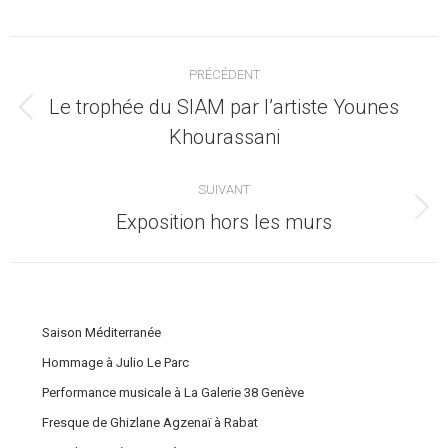
Navigation
PRÉCÉDENT
article
Le trophée du SIAM par l’artiste Younes
Article
Khourassani
précédent
:
SUIVANT
Article
Exposition hors les murs
suivant
:
Saison Méditerranée
Hommage à Julio Le Parc
Performance musicale à La Galerie 38 Genève
Fresque de Ghizlane Agzenaï à Rabat