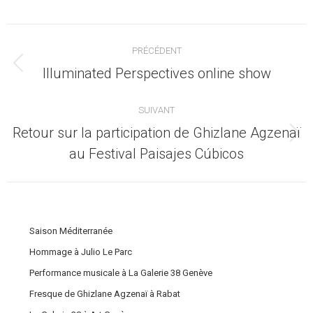
Navigation
PRÉCÉDENT
article
Article
Illuminated Perspectives online show
précédent
:
SUIVANT
Retour sur la participation de Ghizlane Agzenaï
Article
au Festival Paisajes Cúbicos
suivant
:
Saison Méditerranée
Hommage à Julio Le Parc
Performance musicale à La Galerie 38 Genève
Fresque de Ghizlane Agzenaï à Rabat