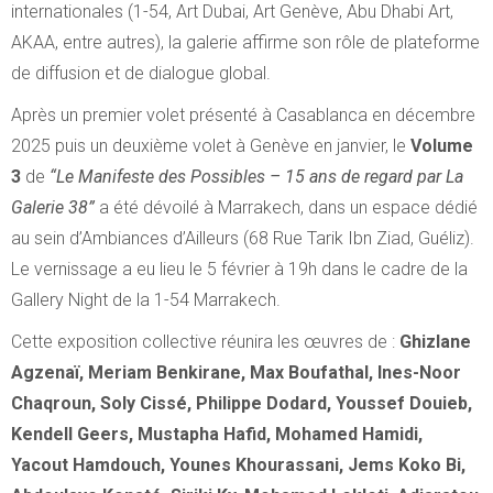
internationales (1-54, Art Dubai, Art Genève, Abu Dhabi Art,
AKAA, entre autres), la galerie affirme son rôle de plateforme
de diffusion et de dialogue global.
Après un premier volet présenté à Casablanca en décembre
2025 puis un deuxième volet à Genève en janvier, le
Volume
3
de
“Le Manifeste des Possibles – 15 ans de regard par La
Galerie 38”
a été dévoilé à Marrakech, dans un espace dédié
au sein d’Ambiances d’Ailleurs (68 Rue Tarik Ibn Ziad, Guéliz).
Le vernissage a eu lieu le 5 février à 19h dans le cadre de la
Gallery Night de la 1-54 Marrakech.
Cette exposition collective réunira les œuvres de :
Ghizlane
Agzenaï, Meriam Benkirane, Max Boufathal, Ines-Noor
Chaqroun, Soly Cissé, Philippe Dodard, Youssef Douieb,
Kendell Geers, Mustapha Hafid, Mohamed Hamidi,
Yacout Hamdouch, Younes Khourassani, Jems Koko Bi,