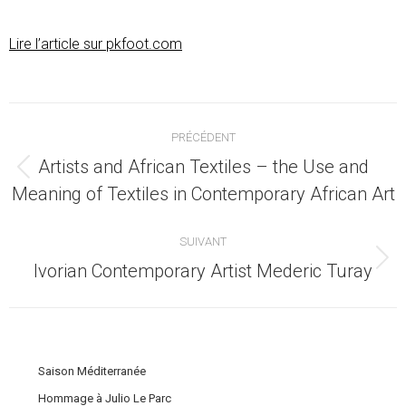
Lire l’article sur pkfoot.com
Navigation
PRÉCÉDENT
article
Artists and African Textiles – the Use and
Article
Meaning of Textiles in Contemporary African Art
précédent
:
SUIVANT
Article
Ivorian Contemporary Artist Mederic Turay
suivant
:
Saison Méditerranée
Hommage à Julio Le Parc