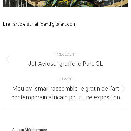
Lire l’article sur africandigitalart.com
Navigation
PRÉCÉDENT
article
Article
Jef Aerosol graffe le Parc OL
précédent
:
SUIVANT
Moulay Ismail rassemble le gratin de l’art
Article
contemporain africain pour une exposition
suivant
:
Saison Méditerranée