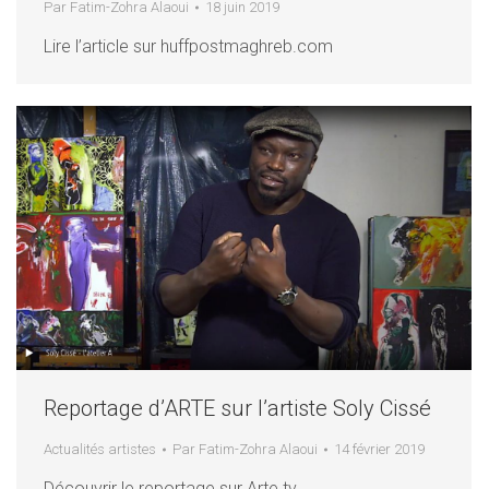
Par
Fatim-Zohra Alaoui
18 juin 2019
Lire l’article sur huffpostmaghreb.com
Reportage d’ARTE sur l’artiste Soly Cissé
Actualités artistes
Par
Fatim-Zohra Alaoui
14 février 2019
Découvrir le reportage sur Arte.tv