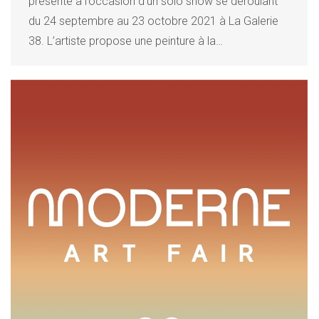
présenté à l’occasion d’un solo show se déroulant
du 24 septembre au 23 octobre 2021 à La Galerie
38. L’artiste propose une peinture à la…