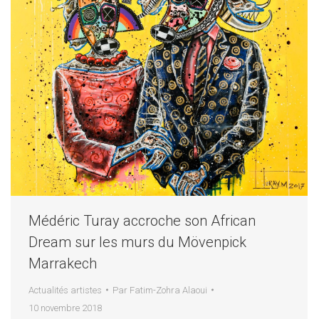
Médéric Turay accroche son African
Dream sur les murs du Mövenpick
Marrakech
Actualités artistes
Par
Fatim-Zohra Alaoui
10 novembre 2018