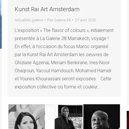
Kunst Rai Art Amsterdam
Actualités galerie
Par
Galerie 38
27 avril 2023
L’exposition « The flavor of colours », initialement
présentée à La Galerie 38 Marrakech, voyage !
En effet, à l’occasion du focus Maroc organisé
par la Kunst Rai Art Amsterdam les oeuvres de
Ghizlane Agzenaï, Meriam Benkirane, Ines-Noor
Chaqroun, Yacout Hamdouch, Mohamed Hamidi
et Younes Khourassani seront exposées. Cette
exposition collective où forme et couleur…